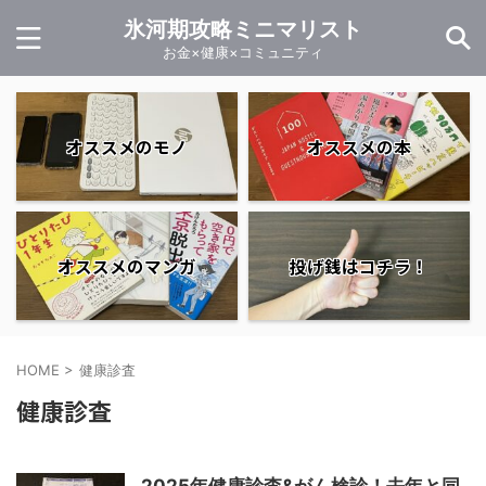
氷河期攻略ミニマリスト
お金×健康×コミュニティ
オススメのモノ
オススメの本
オススメのマンガ
投げ銭はコチラ！
HOME
>
健康診査
健康診査