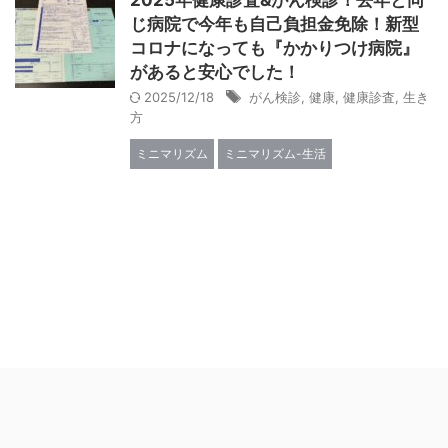
2025年健康診査&がん検診！去年と同
じ病院で今年も自己負担金免除！新型
コロナになっても『かかりつけ病院』
があると安心でした！
2025/12/18
がん検診
,
健康
,
健康診査
,
生き
方
ミニマリズム
ミニマリズム-生活