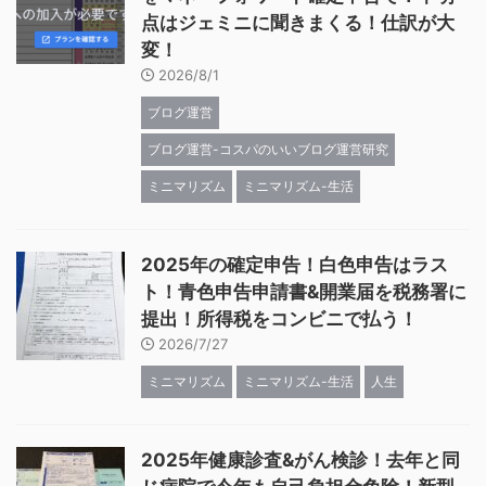
点はジェミニに聞きまくる！仕訳が大
変！
2026/8/1
ブログ運営
ブログ運営-コスパのいいブログ運営研究
ミニマリズム
ミニマリズム-生活
2025年の確定申告！白色申告はラス
ト！青色申告申請書&開業届を税務署に
提出！所得税をコンビニで払う！
2026/7/27
ミニマリズム
ミニマリズム-生活
人生
2025年健康診査&がん検診！去年と同