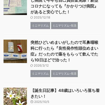
じ病院で今年も自己負担金免除！新型
コロナになっても『かかりつけ病院』
があると安心でした！
2025/12/18
ミニマリズム
ミニマリズム-生活
突然ひどいめまいがしたので耳鼻咽喉
科に行ったら『良性発作性頭位めまい
症』だったので薬をもらって飲んでた
ら10日ほどで治った！
2026/3/12
ミニマリズム
ミニマリズム-生活
【誕生日記事】48歳はいろいろ落ち着
きたい！
2025/10/5